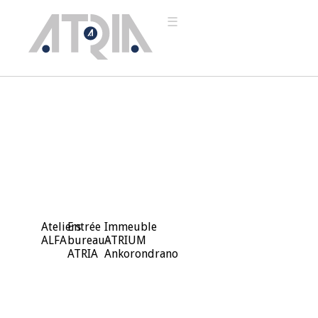
☰
ACCUEIL
NOUS
CONNAÎTRE
NOS
VALEURS
NOTRE
HISTOIRE
NOS
ACTIONS
Ateliers
Entrée
Immeuble
ALFA
bureaux
ATRIUM
NOS
ATRIA
Ankorondrano
ACTIVITÉS
MENUISERIE
MATÉRIAUX DE
CONSTRUCTION