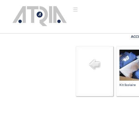
☰
ACCU
ACCUEIL
NOUS
CONNAÎTRE
NOS
VALEURS
NOTRE
HISTOIRE
Kit Scolaire
NOS
ACTIONS
NOS
ACTIVITÉS
MENUISERIE
MATÉRIAUX DE
CONSTRUCTION